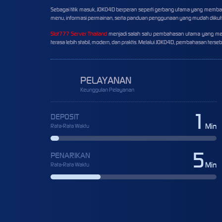
Sebagai titik masuk, JOKO4D berperan seperti gerbang utama yang memba
menu, informasi permainan, serta panduan penggunaan yang mudah diikuti
Slot777 Server Thailand
menjadi salah satu pembahasan utama yang membua
terasa lebih stabil, modern, dan praktis. Melalui JOKO4D, pembahasan ters
PELAYANAN
Keunggulan Pelayanan
1
DEPOSIT
Min
Rata-Rata Waktu
5
PENARIKAN
Min
Rata-Rata Waktu