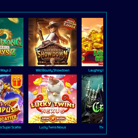
 Ways 2
Wild Bounty Showdown
Laughing Buddha Nexus
s Super Scatter
Lucky Twins Nexus
The Crypt