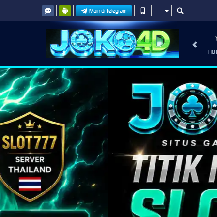
Main di Telegram
HO