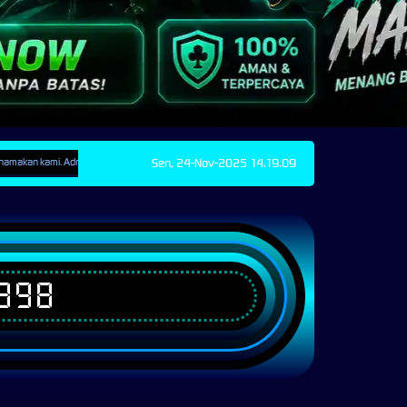
in tidak pernah meminta username atau password kepada seluruh member setia slot gacor hari 
Sen, 24-Nov-2025 14.19.09
,899